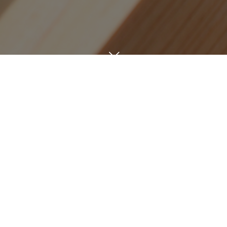
日々を綴る
BLOG
9
04
MON