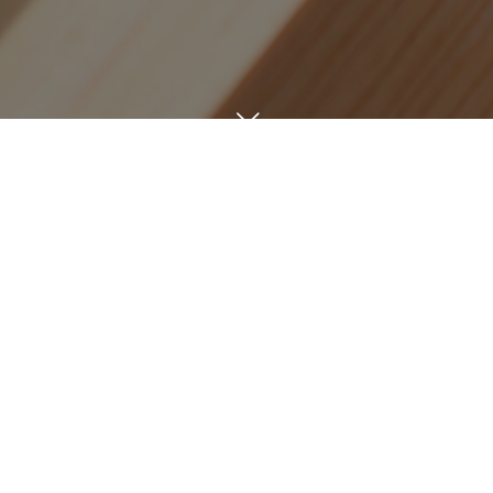
日々を綴る
BLOG
3
31
2
23
THU
WED