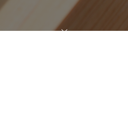
日々を綴る
BLOG
7
03
SUN