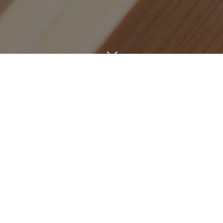
日々を綴る
BLOG
5
21
SAT