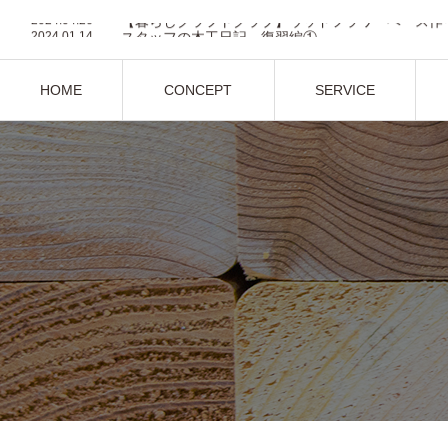
2024.04.26
【暮らしクラフトクラブ】ウッドフラワーベース作
2024.01.14
スタッフの木工日記 復習編①
2024.01.5
『autoprogettazione?』 by Enzo Mari
2023.12.19
スタッフの木工日記 入門編①
2023.11.12
木工旋盤入門
HOME
CONCEPT
SERVICE
2024.04.26
【暮らしクラフトクラブ】ウッドフラワーベース作
ホーム
コンセプト
サービス