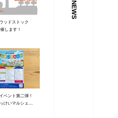
ウッドストック
開催します！
イベント第二弾！
っけいマルシェに
す