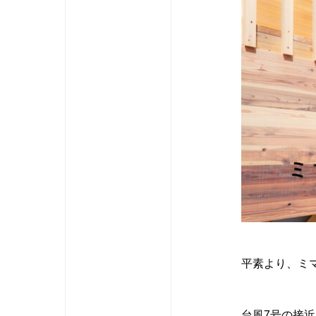
平素より、ミ
台風7号の接近