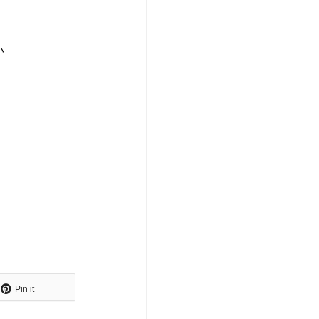
い
Pin it