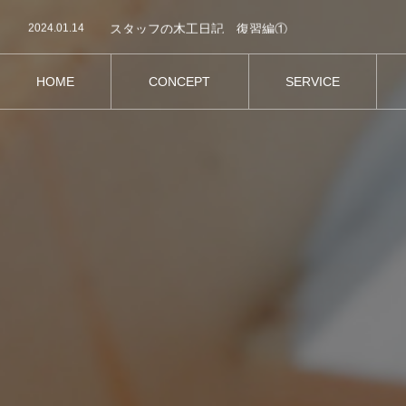
2024.04.26
【暮らしクラフトクラブ】ウッドフラワーベース作
2024.01.14
スタッフの木工日記 復習編①
2024.01.5
『autoprogettazione?』 by Enzo Mari
2023.12.19
スタッフの木工日記 入門編①
2023.11.12
木工旋盤入門
HOME
CONCEPT
SERVICE
2024.04.26
【暮らしクラフトクラブ】ウッドフラワーベース作
ホーム
コンセプト
サービス