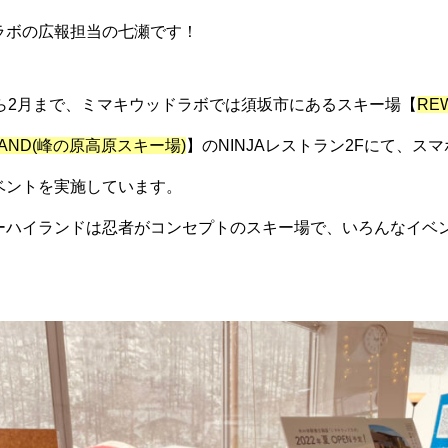
ラボの広報担当の七瀬です！
から2月まで、ミマキウッドラボでは須坂市にあるスキー場【
REW
HLAND(峰の原高原スキー場)
】のNINJAレストラン2Fにて、ス
ベントを実施しています。
ーハイランドは忍者がコンセプトのスキー場で、いろんなイベ