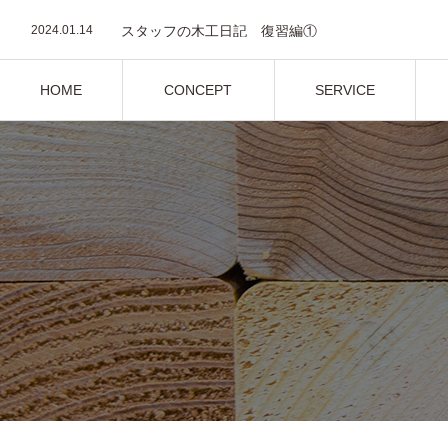
2024.04.26
【暮らしクラフトクラブ】ウッドフラワーベース作
2024.01.14
スタッフの木工日記 復習編①
2024.01.5
『autoprogettazione?』 by Enzo Mari
2023.12.19
スタッフの木工日記 入門編①
2023.11.12
木工旋盤入門
HOME
CONCEPT
SERVICE
2024.04.26
【暮らしクラフトクラブ】ウッドフラワーベース作
ホーム
コンセプト
サービス