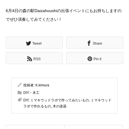
6月4日の森の駅Daizahoushiの出張イベントにもお持ちしますの
でぜひ演奏してみてください！
Tweet
Share
RSS
Pin it
投稿者:
K.kimura
DIY・木工
DIY
,
ミマキウッドラボで作ってみたいもの
,
ミマキウッド
ラボで作れるもの
,
木の楽器